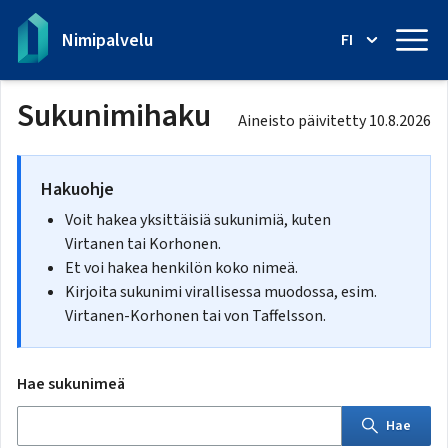
Nimi­palvelu
FI
Sukunimihaku
Aineisto päivitetty 10.8.2026
Hakuohje
Voit hakea yksittäisiä sukunimiä, kuten
Virtanen tai Korhonen.
Et voi hakea henkilön koko nimeä.
Kirjoita sukunimi virallisessa muodossa, esim.
Virtanen-Korhonen tai von Taffelsson.
Hae sukunimeä
Ty
Hae