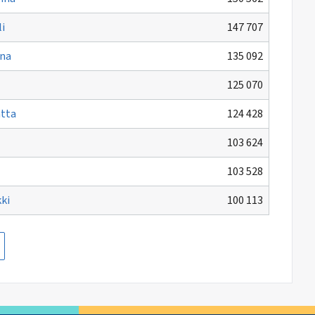
i
147 707
ina
135 092
125 070
atta
124 428
103 624
103 528
ki
100 113