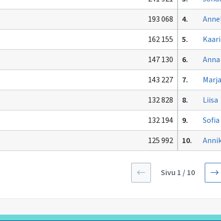
193 068
4.
Annel
162 155
5.
Kaar
147 130
6.
Anna
143 227
7.
Marj
132 828
8.
Liisa
132 194
9.
Sofia
125 992
10.
Annik
Sivu
Sivu 1 / 10
1
/
10