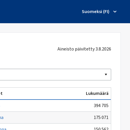
Suomeksi (FI)
Aineisto päivitetty 3.8.2026
et
Lukumäärä
a
394 705
na
175 071
nna
150 562