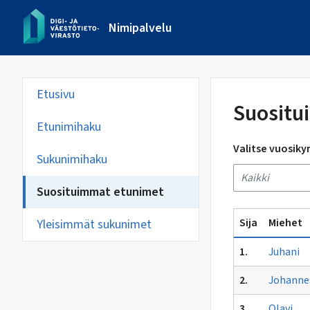
Nimi­palvelu
Etusivu
Suositu
Etunimihaku
Valitse vuosi
Sukunimihaku
Suosituimmat etunimet
Sija
Miehet
Yleisimmät sukunimet
1.
Juhani
2.
Johanne
3.
Olavi