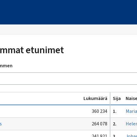
immat etunimet
kymmen
Lukumäärä
Sija
Nais
360 234
1.
Mari
s
264 078
2.
Hele
241 921
3.
Joha